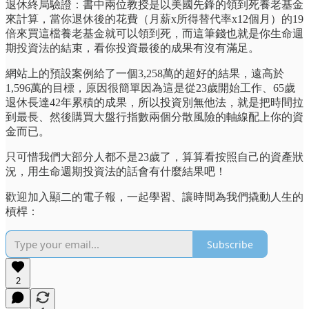
退休終局驗證：書中兩位教授是以美國先鋒的領到死養老基金
來計算，當你退休後的花費（月薪x所得替代率x12個月）的19
倍來買這檔養老基金就可以領到死，而這筆錢也就是你生命週
期投資法的結束，看你投資最後的成果有沒有滿足。
網站上的預設案例給了一個3,258萬的超好的結果，遠高於
1,596萬的目標，原因很簡單因為這是從23歲開始工作、65歲
退休長達42年累積的成果，所以投資別無他法，就是把時間拉
到最長、然後購買大盤行指數兩個分散風險的軸線配上你的資
金而已。
只可惜我們大部分人都不是23歲了，算算看按照自己的資產狀
況，用生命週期投資法的話會有什麼結果吧！
歡迎加入顯二的電子報，一起學習、讓時間為我們撬動人生的
槓桿：
Subscribe
2