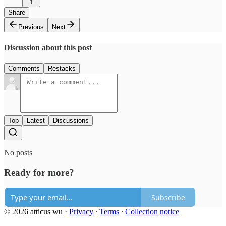
1
Share
Previous
Next
Discussion about this post
Comments
Restacks
Top
Latest
Discussions
No posts
Ready for more?
Subscribe
© 2026 atticus wu
·
Privacy
∙
Terms
∙
Collection notice