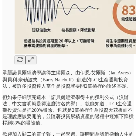
承襲諾貝爾經濟學講得主繆爾森、由伊恩‧艾爾斯（Ian Ayres）
與貝利‧奈勒波夫（Barry Nalebuff）創造的LCI生命週期投資
法，被許多投資達人當作是投資就要開2倍槓桿的論述基礎。
但如果仔細讀完這本「諾貝爾經濟學得主的獲利公式（沒辦
法，中文書明就是得這麼沽名釣譽）」就能知道，LCI生命週
期投資法是把200%曝險、也就是2倍槓桿作為投資天花板而不
是理說應該要開的，並隨著投資累積資產的過程中逐漸下降槓
桿到83%的曝險值。
歡迎加入顯二的電子報，一起學習、讓時間為我們撬動人生的