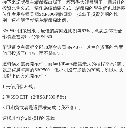
接下來諾獎得主繆爾森出場了！經濟學大師發明了一個最佳的
投資比例公式，稱作為繆爾森公式，謬爾森的學生們也就是兩
位作者用各種美國S&P500指數回測，找出了投資美國的比
例，這裡我們就稱為繆爾森比例。
S&P500回策出來，最佳的謬爾森比例為83%，意思是你把全
部資產投資83%的S&P500。
架設這位白領把全部20萬拿去買S&P500，以生命資產的角度
他只投資了6.4%，而不是83%。
這時候才需要開槓桿，而Ian和Barry建議最大的槓桿率為2倍，
就是買滿40萬的S&P500，但小明沒有多餘的20萬，所以可以
用以下的方式開槓桿：
1.去信貸借20萬。
2.買SSO ETF（2倍S&P500指數）
3.用期貨或者是選擇權完成（我不會）。
這樣才符合2倍槓桿的意義！