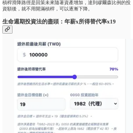
槓桿滑降路徑是回策未來隨著資產增加，達到繆爾森比例的投
資額後，就不用開滿槓桿，可以逐漸下降。
生命週期投資法的盡頭：年薪x所得替代率x19