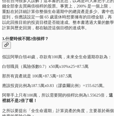
但在台灣很多人誤解了這本書的意思，以為是叫大家把手上的
錢全部拿去買兩倍槓桿的股票。事實上，200% 是一個上限，
重點在於詳細計算你整個生命週期中的總資產是多少。書中也
提到，你應該設定一個 65 歲退休時想要擁有的目標金額，再
以此回推目前的投資目標是否能達成。整本書透過大量的數學
計算與歷史回測，都在驗證這個目標的達成率。
3.什麼時候不開2倍槓桿？
假設阿華白領40歲，存款有100萬，未來全生命週期存款為：
白領職員（風險係數0.7）x50萬x10%x25=87.5萬
那所有資產就是 100萬+87.5萬=187.5萬
應該投資比例為187.5萬x0.83（謬森爾比例）=155.625萬。
阿華手上只有100萬，所以需要開的槓桿比例為1.55625倍，
這
裡就不是2倍了喔！
之所以要提出「全生命週期」計算資產的角度，主要基於兩個