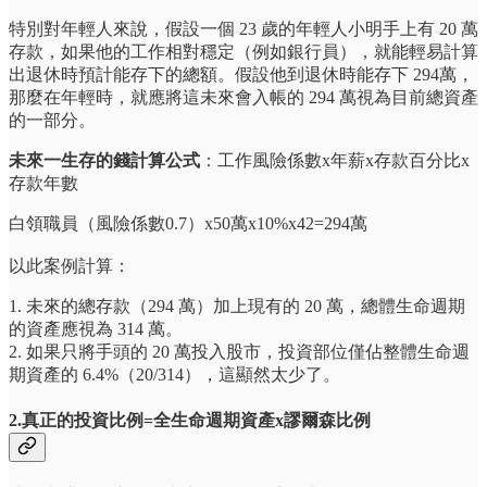
特別對年輕人來說，假設一個 23 歲的年輕人小明手上有 20 萬
存款，如果他的工作相對穩定（例如銀行員），就能輕易計算
出退休時預計能存下的總額。假設他到退休時能存下 294萬，
那麼在年輕時，就應將這未來會入帳的 294 萬視為目前總資產
的一部分。
未來一生存的錢計算公式
：工作風險係數x年薪x存款百分比x
存款年數
白領職員（風險係數0.7）x50萬x10%x42=294萬
以此案例計算：
1. 未來的總存款（294 萬）加上現有的 20 萬，總體生命週期
的資產應視為 314 萬。
2. 如果只將手頭的 20 萬投入股市，投資部位僅佔整體生命週
期資產的 6.4%（20/314），這顯然太少了。
2.真正的投資比例=全生命週期資產x謬爾森比例