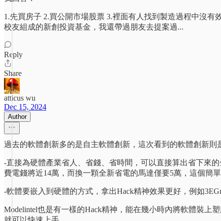
1.先買房子 2.買公開市場股票 3.裡面有人找到製造過程
校友組成的新創投資基金，我還帶過朋友去提案過...
Reply
Share
atticus wu
Dec 15, 2024
Author
過去的軟體創新多的是自主軟體創新，這次看到的軟體創新則
-直接為硬體產業省人、省錢、省時間，可以直接算出省下來的
費電錢將近14萬，而換一顆全新省電的馬達僅要5萬，這個簡
-軟體要嵌入到硬體的方式，拿出Hack精神效果更好，例如3E
Modelintel也是有一樣的Hack精神，能在幾小時內將
就可以快速上手。