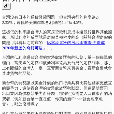
台灣沒有日本的通貨緊縮問題，但台灣央行的利率為2-
2.35%，遠低於美國聯準會利率的4.25%-4.5%。
這樣低的利率讓台灣人的買房貸款利息成本遠低於世界其他國
家、所以利率的反面就是房價某種程度的高（關於台灣房價的
問題可以看我之前寫的「
比寒流還冷的房地產市場 將造成
2030年新屋的奇貨可居
」）。
台灣的低利率導致台灣的貨幣處於弱勢的狀態，舉一個簡單的
理由，當美國的定存和債券利率遠高於台灣的定存利率，那手
上有閒錢的台灣人一定一直賣新台幣來買美金，賣新台幣就會
造成貨幣的弱勢。
新台幣的弱勢讓以美金計價的出口行業具有比其他國家更便宜
的競爭力，這使得台灣的貨幣處於弱勢狀態。但這是雙面刃，
出口業因為價格競爭力而賺錢，卻犧牲掉需要入口買東西的消
費者（例如新台幣一直貶值，你買的新iPhone就會愈來愈
貴），那怎麼辦呢？
所以在台灣如果你不是處於出口製造業、特別是高科技出口製