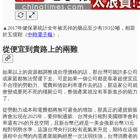
▲2017年健保署統計全年被丟掉的藥品至少有193公噸，相當
於五億顆（
中時電子報
）。
從便宜到貴路上的兩難
如果以上的資源都調整成合理價格的話，那台灣可能許多公司
或家庭都無法營運下去。可是如果一個公司都是靠著超便宜且
不合理的勞動力、電費和借款利率運作去的話，那這家公司就
會變成要死不死的殭屍公司，整個產業就沒有革新進步的能力
了。
從勞動力成本和電費都將無可避免的增加，那真正的通貨膨脹
將會出現在2025年，要抑制通膨、台灣央行相對美國聯準會利
率還有2%的升息空間，且新台幣已經是一美金換新台幣33元
相對弱勢水準，這讓台灣央行比較有底氣來升息，期待在這個
過程中台灣的內需產業能夠經歷一次汰弱扶強，台灣消費者的