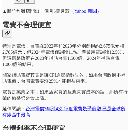
▲新竹炸雞店開出一個月5萬月薪（
Yahoo!新聞
）
電費不合理便宜
特別是電價，台電在2022年和2023年分別虧損約2,675億元和
2,785億元，但2024年電價僅調漲11%、產業用電調漲12.5%，
但這還是政府在2023年補貼台電1,500億、2024年補貼台電
1,000億的結果。
國家補貼電費其實是讓CPI通膨指數失效，如果台灣政府不補
貼電價，台灣電費要漲25%才能損益兩平。
電費是萬業之本，如果店家真的反應真實成本的話，那所有行
業的價格勢必會上漲。
延伸閱讀：
台灣電價3年漲4次 每度電費幾乎倍增 已是全球所
有廠區中最高
台灣利率不合理便宜